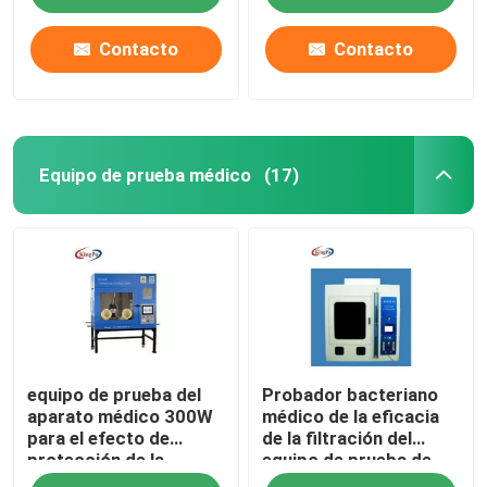
Contacto
Contacto
Equipo de prueba médico
(17)
Hogar
equipo de prueba del
Probador bacteriano
Productos
aparato médico 300W
médico de la eficacia
para el efecto de
de la filtración del
protección de la
equipo de prueba de
Sobre nosotros
partícula
BFE