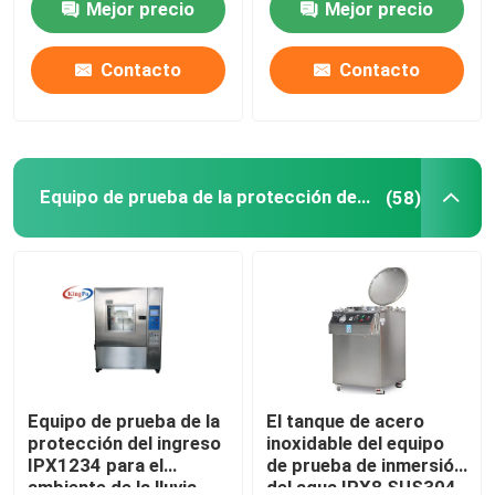
Mejor precio
Mejor precio
Viaje de la fábrica
Contacto
Contacto
Control de calidad
Equipo de prueba de la protección del ingreso
(58)
Éntrenos en contacto con
Pida una cita
Equipo de prueba del IEC
Equipo de prueba médico
Equipo de prueba de la
El tanque de acero
protección del ingreso
inoxidable del equipo
IPX1234 para el
de prueba de inmersión
Equipo de prueba de la protección del ingreso
ambiente de la lluvia
del agua IPX8 SUS304