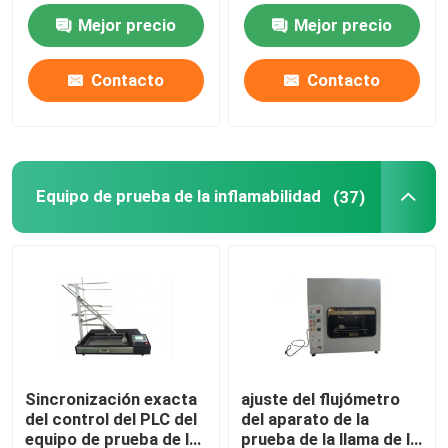
Mejor precio
Mejor precio
Equipo de prueba de la inflamabilidad
Contacto
Contacto
Equipo de prueba de la batería de litio
equipo de prueba ligero llevado
Equipo de prueba de la inflamabilidad
(37)
Punta de prueba del finger de la prueba
cámaras de la prueba ambiental
Equipo de prueba de la batería de EV
Sincronización exacta
ajuste del flujómetro
del control del PLC del
del aparato de la
Indicadores de prueba
equipo de prueba de la
prueba de la llama de la