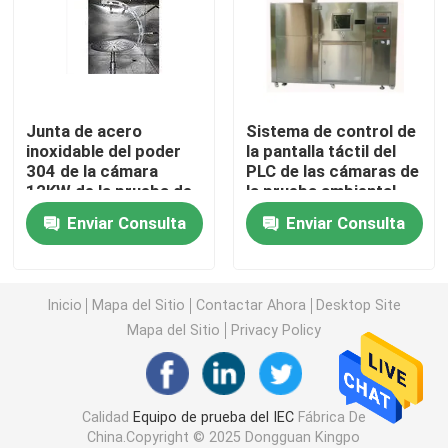
Equipo de prueba de la inflamabilidad
Equipo de prueba de la batería de litio
Junta de acero
Sistema de control de
inoxidable del poder
la pantalla táctil del
304 de la cámara
PLC de las cámaras de
equipo de prueba ligero llevado
12KW de la prueba de
la prueba ambiental
IEC60529 IPX9K
15KW
Enviar Consulta
Enviar Consulta
Punta de prueba del finger de la prueba
cámaras de la prueba ambiental
Inicio
Mapa del Sitio
Contactar Ahora
Desktop Site
Mapa del Sitio
Privacy Policy
Equipo de prueba de la batería de EV
Calidad
Equipo de prueba del IEC
Fábrica De
Indicadores de prueba
China.Copyright © 2025 Dongguan Kingpo