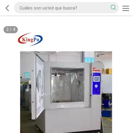
2
/
4