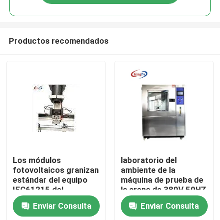
Productos recomendados
Hogar
Los módulos
laboratorio del
fotovoltaicos granizan
ambiente de la
estándar del equipo
máquina de prueba de
Productos
IEC61215 del
la arena de 380V 50HZ
probador del impacto
IPX5 IPX6
Enviar Consulta
Enviar Consulta
Sobre nosotros