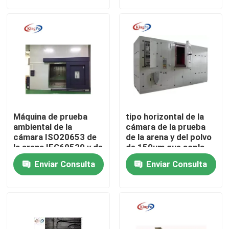
Viaje de la fábrica
Control de calidad
Éntrenos en contacto con
Máquina de prueba
tipo horizontal de la
Pida una cita
ambiental de la
cámara de la prueba
cámara ISO20653 de
de la arena y del polvo
la arena IEC60529 y de
de 150um que sopla
polvo
850um
Equipo de prueba del IEC
Enviar Consulta
Enviar Consulta
Equipo de prueba médico
Equipo de prueba de la protección del ingreso