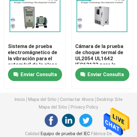
Equipo de prueba de la inflamabilidad
Equipo de prueba de la batería de litio
Sistema de prueba
Cámara de la prueba
electromágnetico de
de choque termal de
equipo de prueba ligero llevado
la vibración para el
UL2054 UL1642
automóvil de la placa
IEC62133 para la
de circuito
batería de EV
Punta de prueba del finger de la prueba
Enviar Consulta
Enviar Consulta
cámaras de la prueba ambiental
Inicio
Mapa del Sitio
Contactar Ahora
Desktop Site
Mapa del Sitio
Privacy Policy
Equipo de prueba de la batería de EV
Indicadores de prueba
Calidad
Equipo de prueba del IEC
Fábrica De