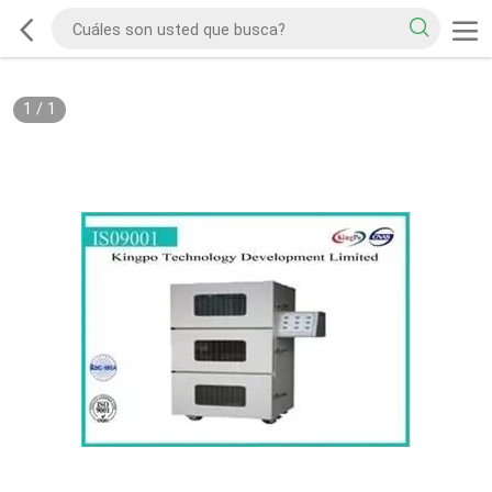
1
/
1