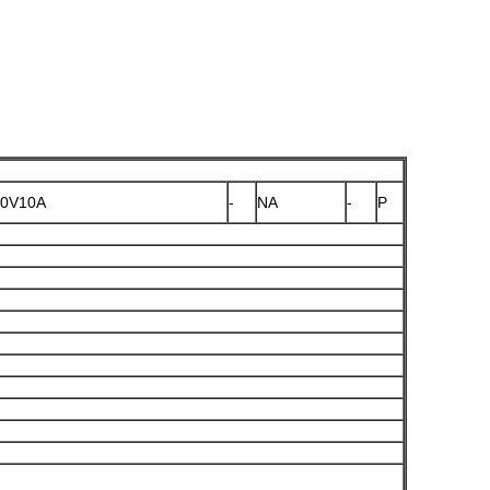
20V10A
-
NA
-
P