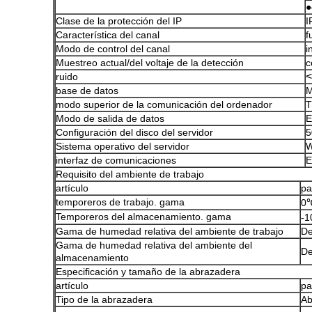
●
Clase de la protección del IP
I
Característica del canal
f
Modo de control del canal
i
Muestreo actual/del voltaje de la detección
c
<
ruido
base de datos
M
modo superior de la comunicación del ordenador
T
Modo de salida de datos
E
Configuración del disco del servidor
5
Sistema operativo del servidor
W
interfaz de comunicaciones
E
Requisito del ambiente de trabajo
artículo
pa
temporeros de trabajo. gama
0℃
Temporeros del almacenamiento. gama
-
Gama de humedad relativa del ambiente de trabajo
De
Gama de humedad relativa del ambiente del
De
almacenamiento
Especificación y tamaño de la abrazadera
artículo
pa
Tipo de la abrazadera
Ab