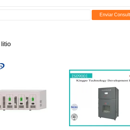
Enviar Consul
itio