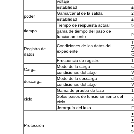
voltaje
estabilidad
±
Gama/canal de la salida
poder
estabilidad
±
Tiempo de respuesta actual
t
tiempo
gama de tiempo del paso de
p
funcionamiento
T
Condiciones de los datos del
V
Registro de
expediente
datos
C
Frecuencia de registro
1
Modo de la carga
c
Carga
condiciones del atajo
V
Modo de la descarga
d
descarga
condiciones del atajo
V
Gama de prueba de lazo
1
Solos pasos de funcionamiento del
ciclo
2
ciclo
Jerarquía del lazo
F
●
●
Protección
●
t