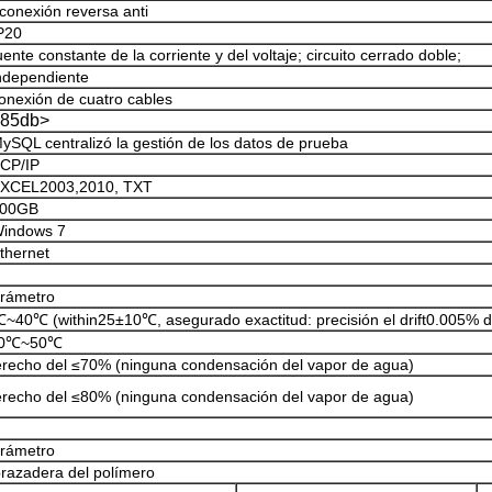
conexión reversa anti
P20
uente constante de la corriente y del voltaje; circuito cerrado doble;
ndependiente
onexión de cuatro cables
85db>
ySQL centralizó la gestión de los datos de prueba
CP/IP
XCEL2003,2010, TXT
00GB
indows 7
thernet
rámetro
~40℃ (within25±10℃, asegurado exactitud: precisión el drift0.005% 
10℃~50℃
recho del ≤70% (ninguna condensación del vapor de agua)
recho del ≤80% (ninguna condensación del vapor de agua)
rámetro
razadera del polímero