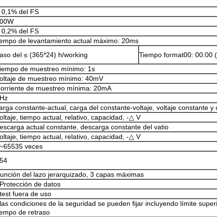
 0,1% del FS
200W
 0,2% del FS
iempo de levantamiento actual máximo: 20ms
aso del ≤ (365*24) h/working
Tiempo format00: 00:00 (
iempo de muestreo mínimo: 1s
oltaje de muestreo mínimo: 40mV
orriente de muestreo mínima: 20mA
Hz
arga constante-actual, carga del constante-voltaje, voltaje constante y 
oltaje, tiempo actual, relativo, capacidad, -△ V
escarga actual constante, descarga constante del vatio
oltaje, tiempo actual, relativo, capacidad, -△ V
~65535 veces
54
unción del lazo jerarquizado, 3 capas máximas
Protección de datos
test fuera de uso
las condiciones de la seguridad se pueden fijar incluyendo límite superior 
iempo de retraso