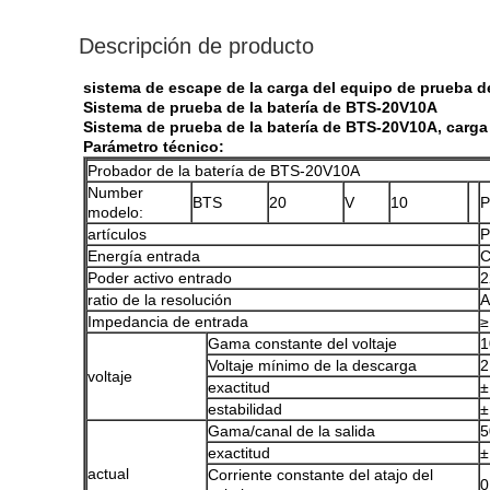
Descripción de producto
sistema de escape de la carga del equipo de prueba de 
Sistema de prueba de la batería de BTS-20V10A
Sistema de prueba de la batería de BTS-20V10A, carga 
Parámetro técnico:
Probador de la batería de BTS-20V10A
Number
BTS
20
V
10
P
modelo:
artículos
P
Energía entrada
C
Poder activo entrado
2
ratio de la resolución
A
Impedancia de entrada
Gama constante del voltaje
1
Voltaje mínimo de la descarga
2
voltaje
exactitud
±
estabilidad
±
Gama/canal de la salida
5
exactitud
±
actual
Corriente constante del atajo del
0