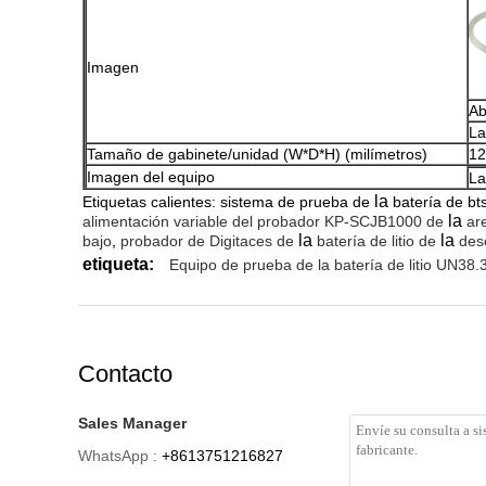
Imagen
Ab
La
Tamaño de gabinete/unidad (W*D*H) (milímetros)
12
Imagen del equipo
La
la
Etiquetas calientes: sistema de prueba de
batería de bt
la
alimentación variable
del probador KP-SCJB1000
de
ar
la
la
bajo
,
probador de
Digitaces
de
batería de litio de
des
etiqueta:
Equipo de prueba de la batería de litio UN38.
Contacto
Sales Manager
WhatsApp :
+8613751216827