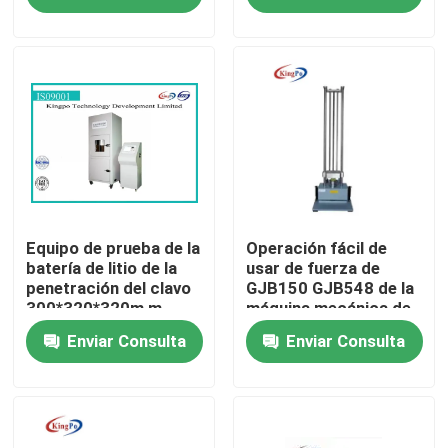
Viaje de la fábrica
Control de calidad
Éntrenos en contacto con
Pida una cita
Equipo de prueba de la
Operación fácil de
batería de litio de la
usar de fuerza de
penetración del clavo
GJB150 GJB548 de la
300*320*320m m
máquina mecánica de
Equipo de prueba del IEC
la prueba
Enviar Consulta
Enviar Consulta
Equipo de prueba médico
Equipo de prueba de la protección del ingreso