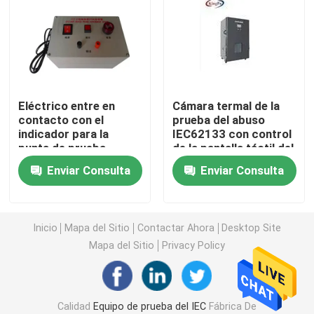
Equipo de prueba de la inflamabilidad
Equipo de prueba de la batería de litio
Eléctrico entre en
Cámara termal de la
contacto con el
prueba del abuso
equipo de prueba ligero llevado
indicador para la
IEC62133 con control
punta de prueba
de la pantalla táctil del
PLC
Punta de prueba del finger de la prueba
Enviar Consulta
Enviar Consulta
cámaras de la prueba ambiental
Inicio
Mapa del Sitio
Contactar Ahora
Desktop Site
Mapa del Sitio
Privacy Policy
Equipo de prueba de la batería de EV
Indicadores de prueba
Calidad
Equipo de prueba del IEC
Fábrica De