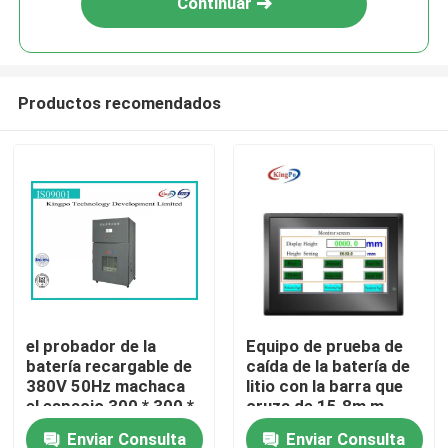
Continuar
Productos recomendados
Hogar
el probador de la
Equipo de prueba de
batería recargable de
caída de la batería de
Productos
380V 50Hz machaca
litio con la barra que
el espacio 300 * 300 *
cruza de 15.8m m
300m m
Enviar Consulta
Enviar Consulta
Sobre nosotros