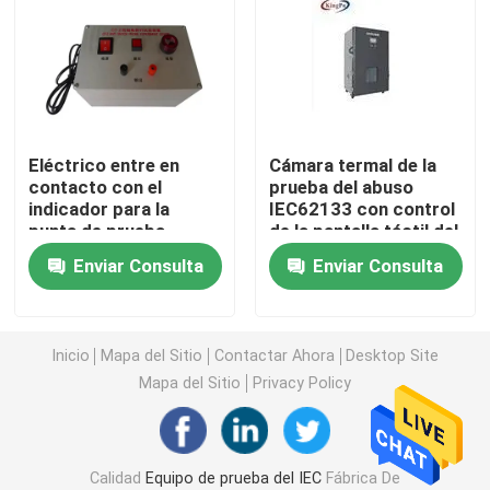
Equipo de prueba de la inflamabilidad
Equipo de prueba de la batería de litio
Eléctrico entre en
Cámara termal de la
contacto con el
prueba del abuso
equipo de prueba ligero llevado
indicador para la
IEC62133 con control
punta de prueba
de la pantalla táctil del
PLC
Punta de prueba del finger de la prueba
Enviar Consulta
Enviar Consulta
cámaras de la prueba ambiental
Inicio
Mapa del Sitio
Contactar Ahora
Desktop Site
Mapa del Sitio
Privacy Policy
Equipo de prueba de la batería de EV
Indicadores de prueba
Calidad
Equipo de prueba del IEC
Fábrica De