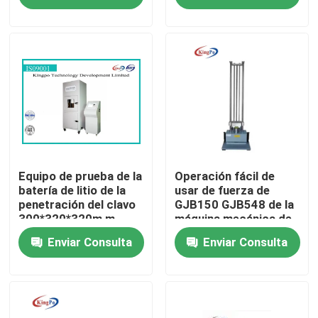
Viaje de la fábrica
Control de calidad
Éntrenos en contacto con
Pida una cita
Equipo de prueba de la
Operación fácil de
batería de litio de la
usar de fuerza de
penetración del clavo
GJB150 GJB548 de la
300*320*320m m
máquina mecánica de
Equipo de prueba del IEC
la prueba
Enviar Consulta
Enviar Consulta
Equipo de prueba médico
Equipo de prueba de la protección del ingreso