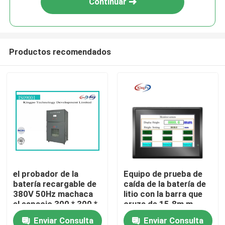
Continuar
Productos recomendados
Hogar
el probador de la
Equipo de prueba de
batería recargable de
caída de la batería de
Productos
380V 50Hz machaca
litio con la barra que
el espacio 300 * 300 *
cruza de 15.8m m
300m m
Enviar Consulta
Enviar Consulta
Sobre nosotros