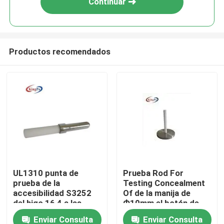
Continuar
Productos recomendados
Hogar
UL1310 punta de
Prueba Rod For
prueba de la
Testing Concealment
Productos
accesibilidad S3252
Of de la manija de
del higo 16,4 a las
Ф10mm el botón de
piezas móviles
reinicio
Enviar Consulta
Enviar Consulta
Sobre nosotros
peligrosas