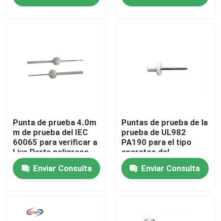
Viaje de la fábrica
Control de calidad
Éntrenos en contacto con
Pida una cita
Punta de prueba 4.0m
Puntas de prueba de la
m de prueba del IEC
prueba de UL982
60065 para verificar a
PA190 para el tipo
Live Parts peligroso
aparatos del
Equipo de prueba del IEC
electrodo de
Enviar Consulta
Enviar Consulta
calefacción
Equipo de prueba médico
Equipo de prueba de la protección del ingreso