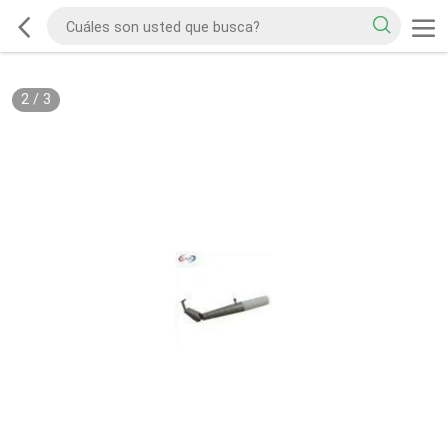
2
/
3