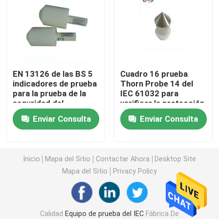
Equipo de prueba de la inflamabilidad
Equipo de prueba de la batería de litio
EN 13126 de las BS 5
Cuadro 16 prueba
indicadores de prueba
Thorn Probe 14 del
equipo de prueba ligero llevado
para la prueba de la
IEC 61032 para
seguridad del
verificar la protección
restrictor de Windows
Punta de prueba del finger de la prueba
Enviar Consulta
Enviar Consulta
cámaras de la prueba ambiental
Inicio
Mapa del Sitio
Contactar Ahora
Desktop Site
Mapa del Sitio
Privacy Policy
Equipo de prueba de la batería de EV
Indicadores de prueba
Calidad
Equipo de prueba del IEC
Fábrica De