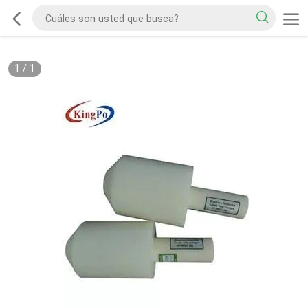
1
/
1