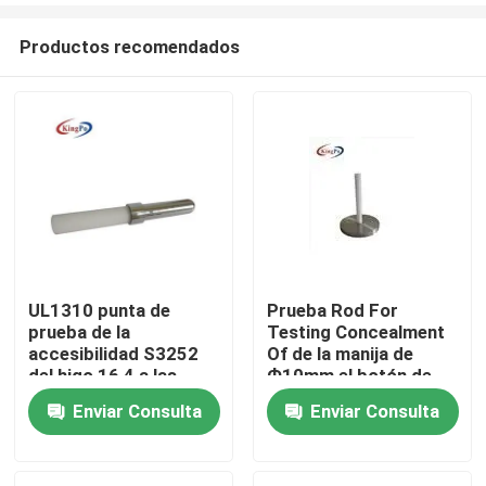
Productos recomendados
UL1310 punta de
Prueba Rod For
prueba de la
Testing Concealment
Hogar
accesibilidad S3252
Of de la manija de
del higo 16,4 a las
Ф10mm el botón de
piezas móviles
reinicio
Enviar Consulta
Enviar Consulta
Productos
peligrosas
Sobre nosotros