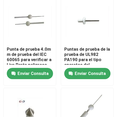
Viaje de la fábrica
Control de calidad
Éntrenos en contacto con
Punta de prueba 4.0m
Puntas de prueba de la
m de prueba del IEC
prueba de UL982
60065 para verificar a
PA190 para el tipo
Pida una cita
Live Parts peligroso
aparatos del
electrodo de
Enviar Consulta
Enviar Consulta
calefacción
Equipo de prueba del IEC
Equipo de prueba médico
Equipo de prueba de la protección del ingreso