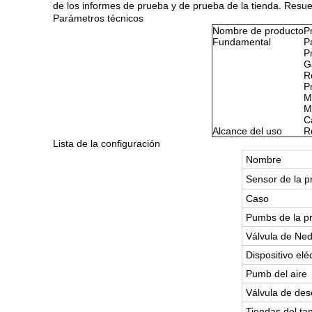
de los informes de prueba y de prueba de la tienda. Resu
Parámetros técnicos
Nombre de producto
P
Fundamental
P
P
G
R
P
M
M
C
Alcance del uso
R
Lista de la configuración
Nombre
Sensor de la p
Caso
Pumbs de la pr
Válvula de Ned
Dispositivo elé
Pumb del aire
Válvula de des
Tiendas del ta