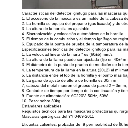
Características del detector ignífugo para las máscaras qu
1. El accesorio de la máscara es un molde de la cabeza d
2. La hornilla se equipa del propano (gas licuado) y de otr
3. La altura de la hornilla es ajustable.
4. Sincronización y colocación automáticas de la hornilla.
5. El tiempo de la combustión y el tiempo ignífugo se re
6. Equipado de la punta de prueba de la temperatura de la 
Especificaciones técnicas del detector ignífugo para las m
1. La velocidad linear de la nariz * es (60±5) mm/s
2. La altura de la llama puede ser ajustada (fije en 40±4m
3. El diámetro de la punta de prueba de medición de la te
4. La temperatura de la llama en la altura (20±2) el milíme
5. La distancia entre el top de la hornilla y el punto más 
6. La gama de ajuste de altura de hornilla es 30m m
7, cabeza del metal mueren el grueso de pared 2 ~ 3m m, 
8. Contador de tiempo por tiempo de la continuación y ti
9. Fuente de alimentación: AC220V, 50Hz, 50W
10. Peso: sobre 30kg
Estándares aplicables
Requisitos técnicos para las máscaras protectoras quirúrg
Máscaras quirúrgicas del YY 0469-2011
la
la
Etiquetas calientes: probador de
permeabilidad de
hu