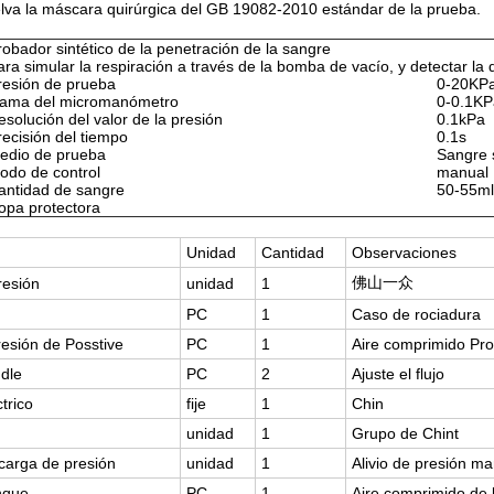
elva la máscara quirúrgica del GB 19082-2010 estándar de la prueba.
robador sintético de la penetración de la sangre
ara simular la respiración a través de la bomba de vacío, y detectar la 
resión de prueba
0-20KP
ama del micromanómetro
0-0.1KP
esolución del valor de la presión
0.1kPa
recisión del tiempo
0.1s
edio de prueba
Sangre s
odo de control
manual
antidad de sangre
50-55ml
opa protectora
Unidad
Cantidad
Observaciones
佛山一众
resión
unidad
1
PC
1
Caso de rociadura
esión de Posstive
PC
1
Aire comprimido Pro
dle
PC
2
Ajuste el flujo
ctrico
fije
1
Chin
unidad
1
Grupo de Chint
carga de presión
unidad
1
Alivio de presión m
nque
PC
1
Aire comprimido de 