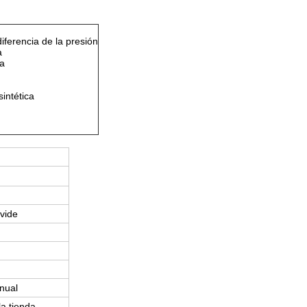
diferencia de la presión
a
a
intética
vide
anual
la tienda