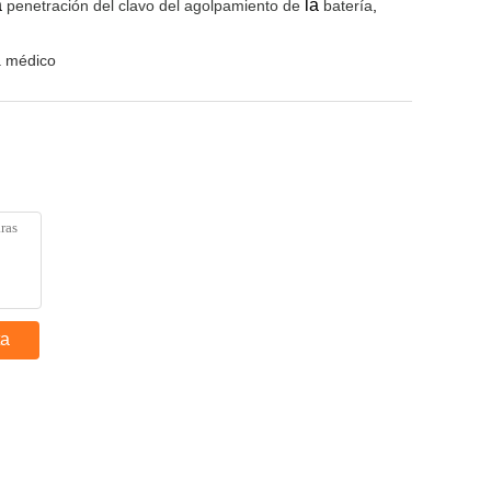
a
la
penetración del clavo del agolpamiento de
batería
,
a médico
ta