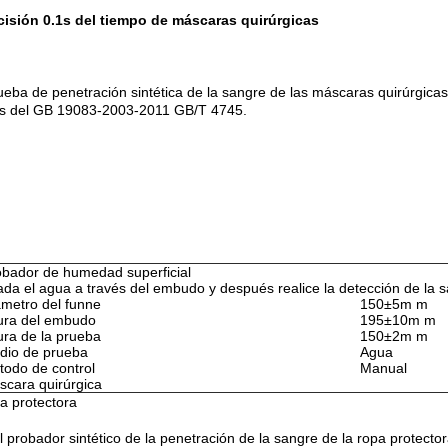
cisión 0.1s del tiempo de máscaras quirúrgicas
rueba de penetración sintética de la sangre de las máscaras quirúrgica
itos del GB 19083-2003-2011 GB/T 4745.
obador de humedad superficial
da el agua a través del embudo y después realice la detección de la s
ámetro del funne
150±5m m
tura del embudo
195±10m m
ura de la prueba
150±2m m
dio de prueba
Agua
todo de control
Manual
scara quirúrgica
pa protectora
el probador sintético de la penetración de la sangre de la ropa protect