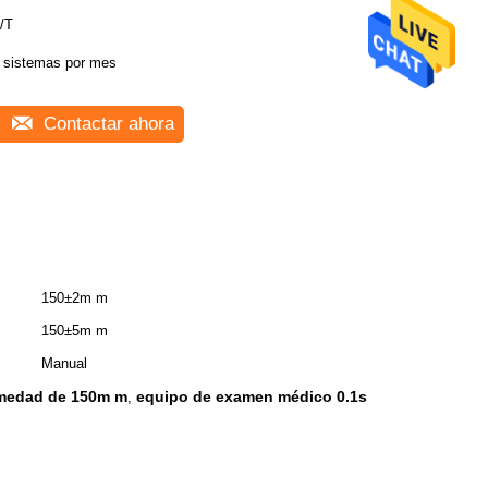
/T
 sistemas por mes
Contactar ahora
150±2m m
150±5m m
Manual
umedad de 150m m
equipo de examen médico 0.1s
,