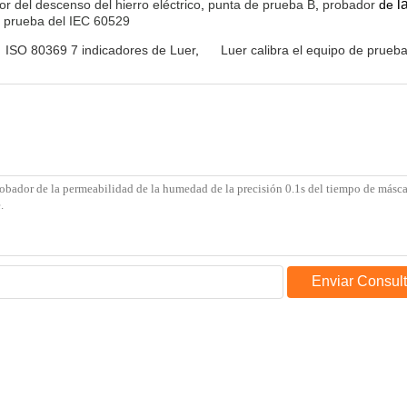
l
r del descenso del hierro eléctrico
,
punta de prueba B
,
probador
de
a
prueba del IEC 60529
ISO 80369 7 indicadores de Luer
,
Luer calibra el equipo de prueb
Enviar Consul