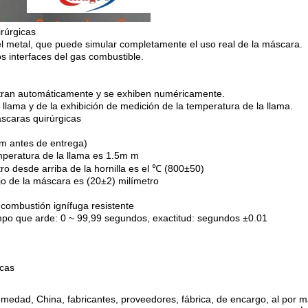
irúrgicas
el metal, que puede simular completamente el uso real de la máscara.
os interfaces del gas combustible.
gistran automáticamente y se exhiben numéricamente.
llama y de la exhibición de medición de la temperatura de la llama.
áscaras quirúrgicas
 m antes de entrega)
mperatura de la llama es 1.5m m
tro desde arriba de la hornilla es el ℃ (800±50)
bajo de la máscara es (20±2) milímetro
combustión ignífuga resistente
empo que arde: 0 ~ 99,99 segundos, exactitud: segundos ±0.01
icas
medad, China, fabricantes, proveedores, fábrica, de encargo, al por 