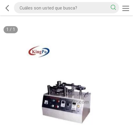
1
/
1