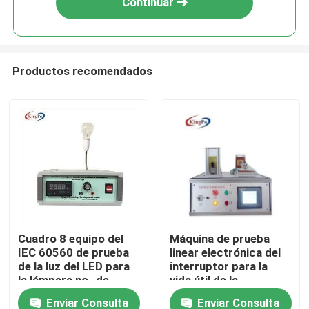
Continuar
Productos recomendados
Hogar
Cuadro 8 equipo del
Máquina de prueba
IEC 60560 de prueba
linear electrónica del
Productos
de la luz del LED para
interruptor para la
la lámpara no- de
vida útil de la
Dimmable
capacidad
Enviar Consulta
Enviar Consulta
Sobre nosotros