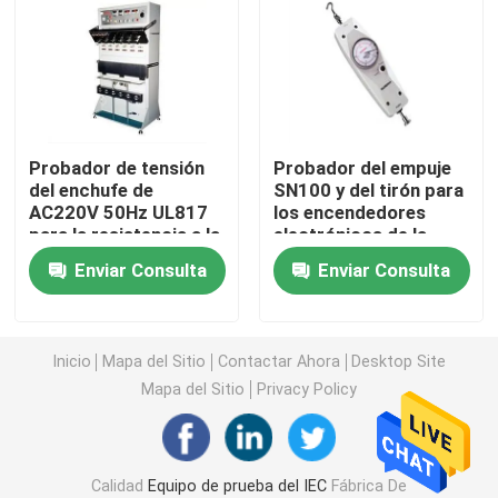
Equipo de prueba de la inflamabilidad
Equipo de prueba de la batería de litio
Probador de tensión
Probador del empuje
del enchufe de
SN100 y del tirón para
equipo de prueba ligero llevado
AC220V 50Hz UL817
los encendedores
para la resistencia a la
electrónicos de la
tensión del alambre
materia textil de los
Punta de prueba del finger de la prueba
Enviar Consulta
Enviar Consulta
dispositivos
cámaras de la prueba ambiental
Inicio
Mapa del Sitio
Contactar Ahora
Desktop Site
Mapa del Sitio
Privacy Policy
Equipo de prueba de la batería de EV
Indicadores de prueba
Calidad
Equipo de prueba del IEC
Fábrica De