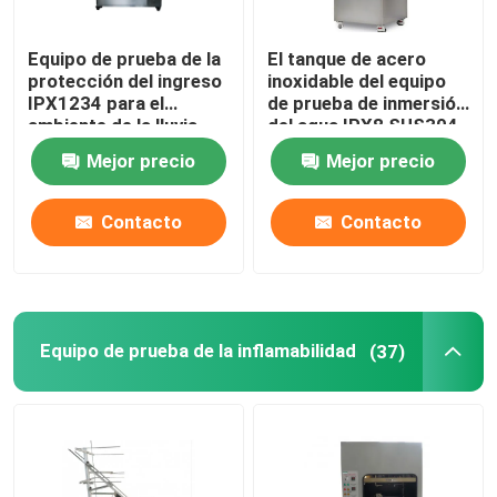
Equipo de prueba de la
El tanque de acero
Viaje de la fábrica
protección del ingreso
inoxidable del equipo
IPX1234 para el
de prueba de inmersión
ambiente de la lluvia
del agua IPX8 SUS304
Control de calidad
Mejor precio
Mejor precio
Éntrenos en contacto con
Contacto
Contacto
Pida una cita
Equipo de prueba del IEC
Equipo de prueba de la inflamabilidad
(37)
Equipo de prueba médico
Equipo de prueba de la protección del ingreso