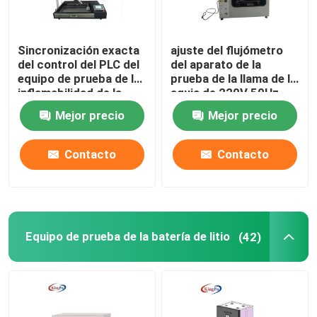
Equipo de prueba de la inflamabilidad
Sincronización exacta
ajuste del flujómetro
del control del PLC del
del aparato de la
equipo de prueba de la
prueba de la llama de la
Equipo de prueba de la batería de litio
inflamabilidad de la
aguja de 220V 50Hz
combustión
Ф0.9mm
Mejor precio
Mejor precio
equipo de prueba ligero llevado
Contacto
Contacto
Punta de prueba del finger de la prueba
cámaras de la prueba ambiental
Equipo de prueba de la batería de litio
(42)
Equipo de prueba de la batería de EV
Indicadores de prueba