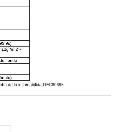
999.9s)
o 12g /m 2 ~
 del fondo
iente)
eba de la inflamabilidad IEC60695