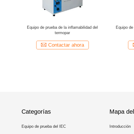
del PLC del
ajuste del flujómetro del aparato de la prueba
Parte infer
idad de la
de la llama de la aguja de 220V 50Hz Ф0.9mm
del equipo 
a
Contactar ahora
Categorías
Mapa del 
Equipo de prueba del IEC
Introducción