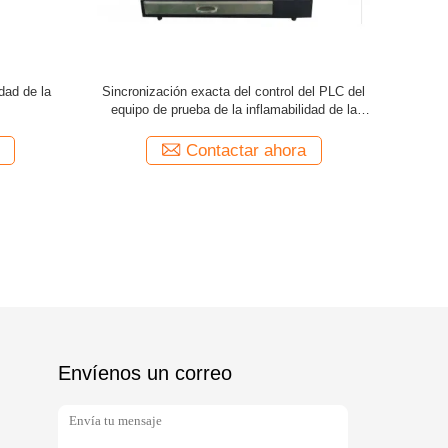
re del
altura ardiendo ajustable del equipo de prueba
Equipo de
ara los
de la inflamabilidad de 560mmx170m m
Contactar ahora
Envíenos un correo