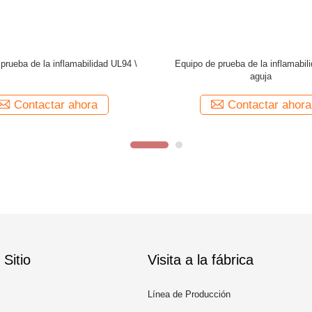
ior superficial de la boca del fuego
aparato de la prueba del alamb
de prueba de la inflamabilidad EN71
resplandor de 1kVA 220V 50Hz p
4 Φ2.7mm
productos electrónicos
Contactar ahora
Contactar ahora
Sitio
Visita a la fábrica
Línea de Producción