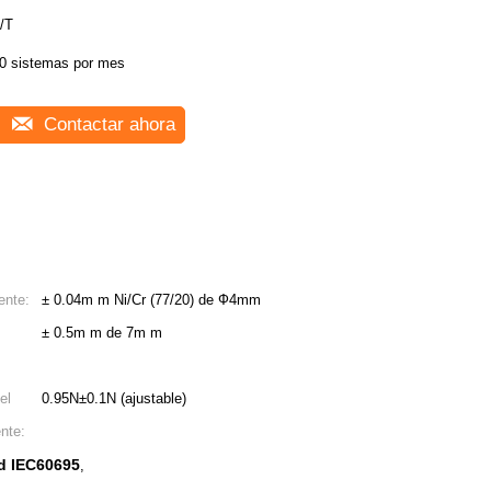
/T
0 sistemas por mes
Contactar ahora
ente:
± 0.04m m Ni/Cr (77/20) de Ф4mm
± 0.5m m de 7m m
el
0.95N±0.1N (ajustable)
ente:
ad IEC60695
,