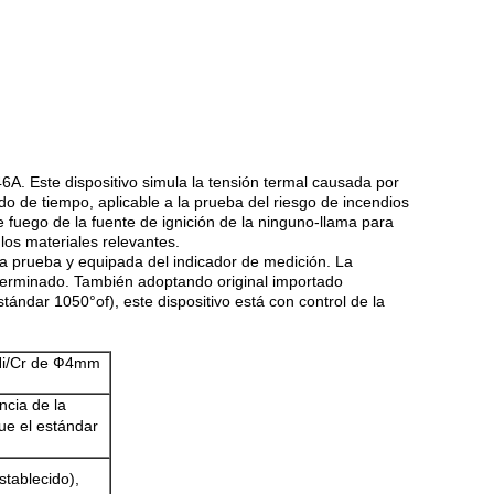
6A. Este dispositivo simula la tensión termal causada por
do de tiempo, aplicable a la prueba del riesgo de incendios
de fuego de la fuente de ignición de la ninguno-llama para
 los materiales relevantes.
 la prueba y equipada del indicador de medición. La
eterminado. También adoptando original importado
dar 1050°of), este dispositivo está con control de la
 Ni/Cr de Ф4mm
ncia de la
ue el estándar
stablecido),