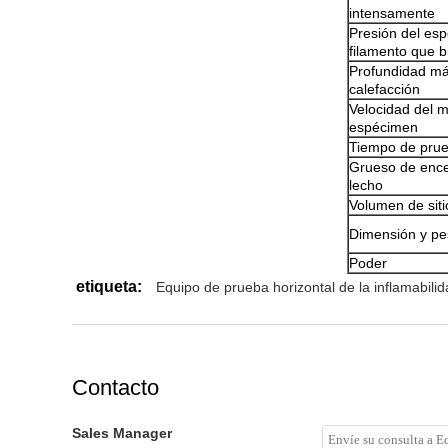
intensamente
Presión del es
filamento que b
Profundidad má
calefacción
Velocidad del m
espécimen
Tiempo de pru
Grueso de encen
lecho
Volumen de sit
Dimensión y pe
Poder
etiqueta:
Equipo de prueba horizontal de la inflamabili
Contacto
Sales Manager