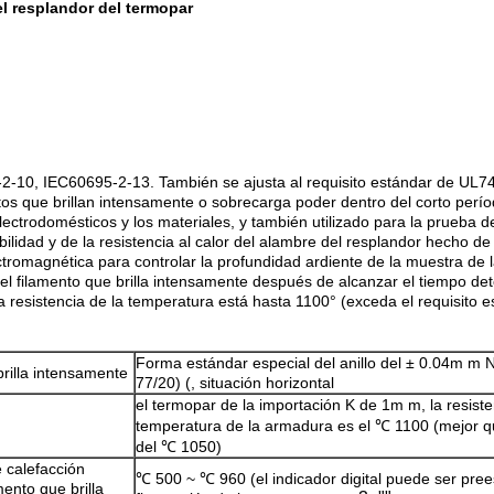
l resplandor del termopar
-2-10, IEC60695-2-13. También se ajusta al requisito estándar de UL74
ntos que brillan intensamente o sobrecarga poder dentro del corto perío
electrodomésticos y los materiales, y también utilizado para la prueba 
bilidad y de la resistencia al calor del alambre del resplandor hecho de
ectromagnética para controlar la profundidad ardiente de la muestra de
l filamento que brilla intensamente después de alcanzar el tiempo d
encia de la temperatura está hasta 1100° (exceda el requisito están
Forma estándar especial del anillo del ± 0.04m m
rilla intensamente
77/20) (, situación horizontal
el termopar de la importación K de 1m m, la resiste
temperatura de la armadura es el ℃ 1100 (mejor q
del ℃ 1050)
 calefacción
℃ 500 ~ ℃ 960 (el indicador digital puede ser pree
mento que brilla