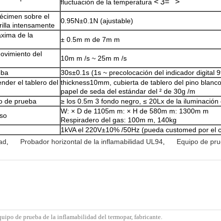
< 3="">
fluctuación de la temperatura
pécimen sobre el
0.95N±0.1N (ajustable)
rilla intensamente
xima de la
± 0.5m m de 7m m
ovimiento del
10m m /s ~ 25m m /s
eba
30s±0.1s (1s ~ precolocación del indicador digital 
der el tablero del
thickness10mm, cubierta de tablero del pino blanc
papel de seda del estándar del ² de 30g /m
io de prueba
≥ los 0.5m 3 fondo negro, ≤ 20Lx de la iluminación
W: × D de 1105m m: × H de 580m m: 1300m m
so
Respiradero del gas: 100m m, 140kg
1kVA el 220V±10% /50Hz (pueda customed por el cl
dad
,
Probador horizontal de la inflamabilidad UL94
,
Equipo de pru