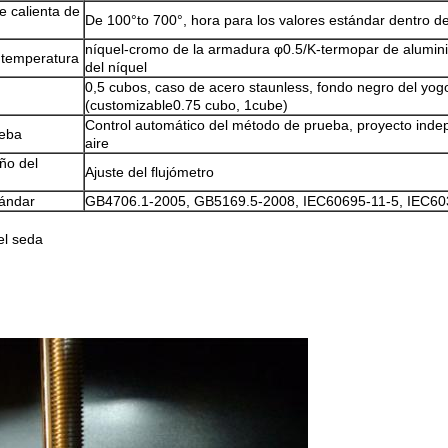
e calienta de
De 100°to 700°, hora para los valores estándar dentro 
níquel-cromo de la armadura φ0.5/K-termopar de alumini
 temperatura
del níquel
0,5 cubos, caso de acero staunless, fondo negro del yog
(customizable0.75 cubo, 1cube)
Control automático del método de prueba, proyecto inde
ueba
aire
ño del
Ajuste del flujómetro
tándar
GB4706.1-2005, GB5169.5-2008, IEC60695-11-5, IEC60
el seda