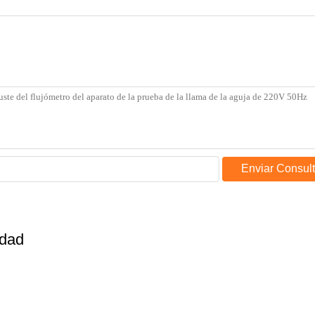
Enviar Consul
idad