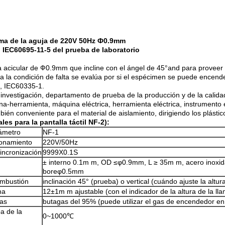
llama de la aguja de 220V 50Hz Ф0.9mm
o IEC60695-11-5 del prueba de laboratorio
la acicular de Ф0.9mm que incline con el ángel de 45°and para proveer d
la condición de falta se evalúa por si el espécimen se puede encender
5, IEC60335-1.
 investigación, departamento de prueba de la producción y de la calida
ina-herramienta, máquina eléctrica, herramienta eléctrica, instrumento 
ién conveniente para el material de aislamiento, dirigiendo los plásticos
s para la pantalla táctil NF-2):
ámetro
NF-1
ionamiento
220V/50Hz
sincronización
9999X0.1S
± interno 0.1m m, OD ≤φ0.9mm, L ≥ 35m m, acero inoxid
boreφ0.5mm
ombustión
inclinación 45° (prueba) o vertical (cuándo ajuste la altur
ma
12±1m m ajustable (con el indicador de la altura de la ll
gas
butagas del 95% (puede utilizar el gas de encendedor en 
a de la
0~1000℃