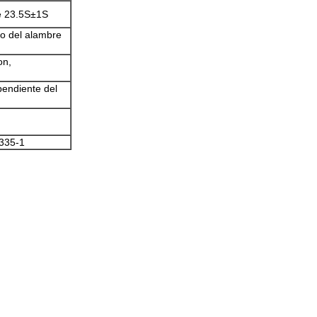
de 23.5S±1S
o del alambre
on,
pendiente del
335-1