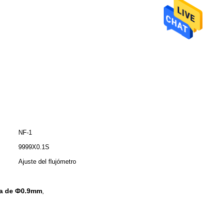
NF-1
:
9999X0.1S
Ajuste del flujómetro
ama de Ф0.9mm
,