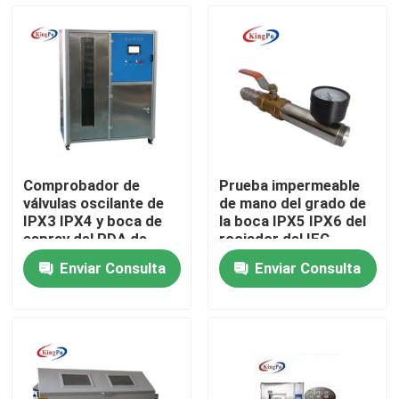
Viaje de la fábrica
Control de calidad
Éntrenos en contacto con
Comprobador de
Prueba impermeable
válvulas oscilante de
de mano del grado de
Pida una cita
IPX3 IPX4 y boca de
la boca IPX5 IPX6 del
espray del PDA de
rociador del IEC
IPX5 IPX6
60529
Enviar Consulta
Enviar Consulta
Equipo de prueba del IEC
Equipo de prueba médico
Equipo de prueba de la protección del ingreso