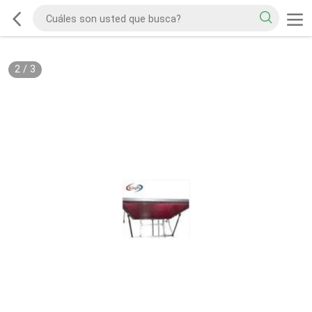
2
/
3