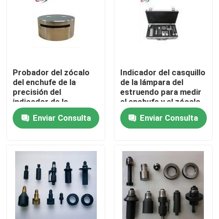
Viaje de la fábrica
Control de calidad
Probador del zócalo
Indicador del casquillo
del enchufe de la
de la lámpara del
Éntrenos en contacto con
precisión del
estruendo para medir
indicador de la
el enchufe y el zócalo
capacidad de
estándar alemanes
Enviar Consulta
Enviar Consulta
Pida una cita
intercambio de la
imposibilidad
Equipo de prueba del IEC
Equipo de prueba médico
Equipo de prueba de la protección del ingreso