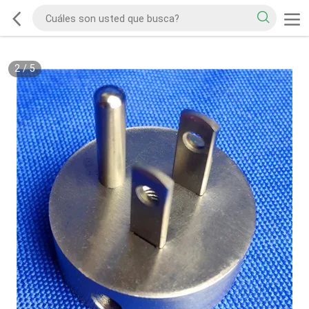
2
/
5