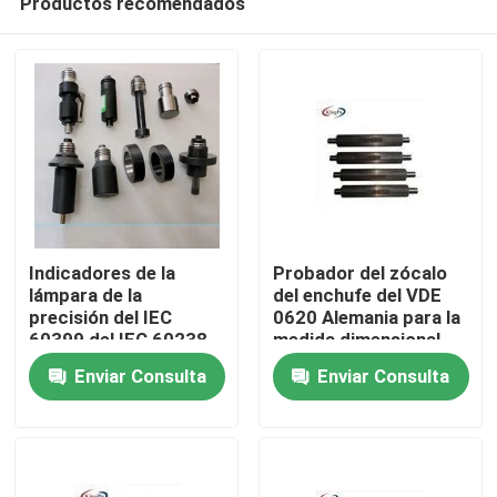
Productos recomendados
Indicadores de la
Probador del zócalo
lámpara de la
del enchufe del VDE
precisión del IEC
0620 Alemania para la
60399 del IEC 60238
medida dimensional
Hogar
para el tenedor de la
Enviar Consulta
Enviar Consulta
lámpara E27
Productos
Sobre nosotros