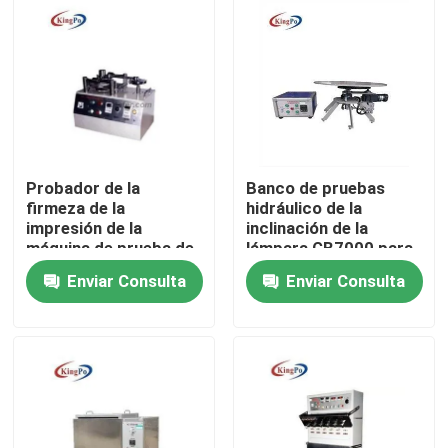
Viaje de la fábrica
Control de calidad
Éntrenos en contacto con
Probador de la
Banco de pruebas
firmeza de la
hidráulico de la
impresión de la
inclinación de la
Pida una cita
máquina de prueba de
lámpara GB7000 para
la resistencia de
la prueba de
Enviar Consulta
Enviar Consulta
desgaste de UL1581
estabilidad mecánica
EN60730
Equipo de prueba del IEC
Equipo de prueba médico
Equipo de prueba de la protección del ingreso