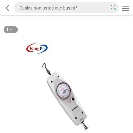
1
/
1