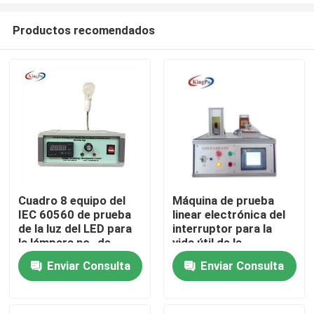
Productos recomendados
Cuadro 8 equipo del
Máquina de prueba
IEC 60560 de prueba
linear electrónica del
Hogar
de la luz del LED para
interruptor para la
la lámpara no- de
vida útil de la
Dimmable
capacidad
Enviar Consulta
Enviar Consulta
Productos
Sobre nosotros