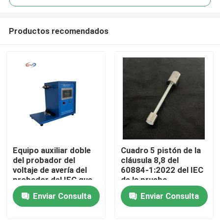
Productos recomendados
Equipo auxiliar doble
Cuadro 5 pistón de la
Hogar
del probador del
cláusula 8,8 del
voltaje de avería del
60884-1:2022 del IEC
probador del IEC que
de la prueba
Productos
tuerce 60851-5
Enviar Consulta
Enviar Consulta
Sobre nosotros