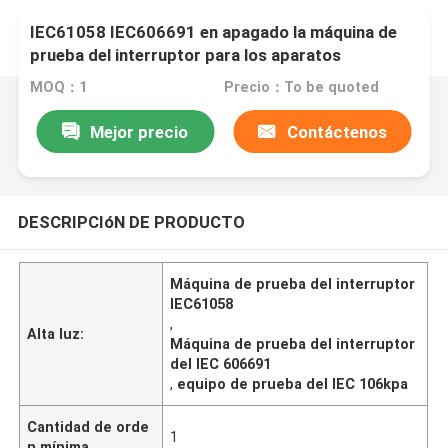
IEC61058 IEC606691 en apagado la máquina de
prueba del interruptor para los aparatos
electrodomésticos
MOQ：1
Precio：To be quoted
Mejor precio
Contáctenos
DESCRIPCIóN DE PRODUCTO
Máquina de prueba del interruptor
IEC61058
,
Alta luz:
Máquina de prueba del interruptor
del IEC 606691
,
equipo de prueba del IEC 106kpa
Cantidad de orde
1
n mínima