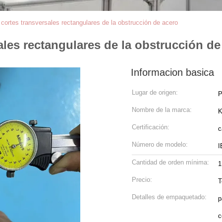
cortes transversales rectangulares de la obstrucción de acero
ales rectangulares de la obstrucción de
Informacion basica
Lugar de origen:
P
Nombre de la marca:
Certificación:
c
Número de modelo:
I
Cantidad de orden mínima:
1
Precio:
T
Detalles de empaquetado:
p
c