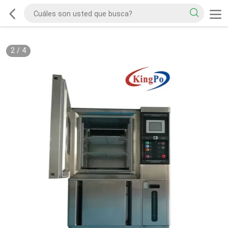
2
/
4