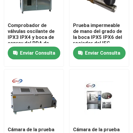
Viaje de la fábrica
Comprobador de
Prueba impermeable
válvulas oscilante de
de mano del grado de
Control de calidad
IPX3 IPX4 y boca de
la boca IPX5 IPX6 del
espray del PDA de
rociador del IEC
IPX5 IPX6
60529
Enviar Consulta
Enviar Consulta
Éntrenos en contacto con
Pida una cita
Equipo de prueba del IEC
Equipo de prueba médico
Cámara de la prueba
Cámara de la prueba
Equipo de prueba de la protección del ingreso