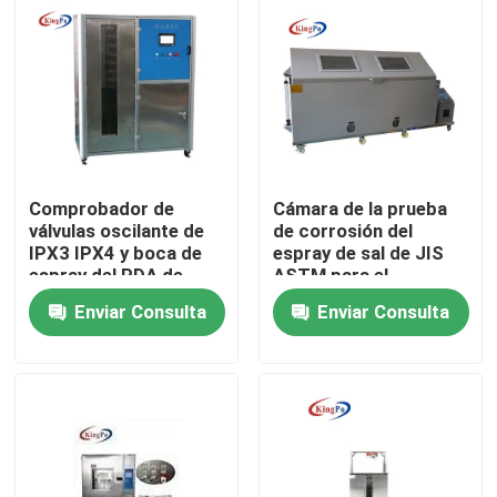
Viaje de la fábrica
Control de calidad
Éntrenos en contacto con
Comprobador de
Cámara de la prueba
válvulas oscilante de
de corrosión del
IPX3 IPX4 y boca de
espray de sal de JIS
Pida una cita
espray del PDA de
ASTM para el
IPX5 IPX6
tratamiento
Enviar Consulta
Enviar Consulta
superficial
Equipo de prueba del IEC
Equipo de prueba médico
Equipo de prueba de la protección del ingreso