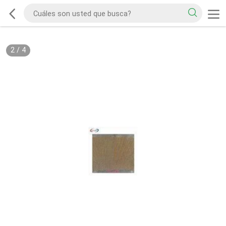
2
/
4