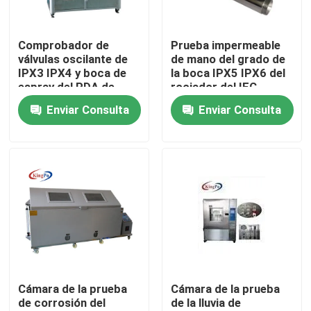
Viaje de la fábrica
Comprobador de
Prueba impermeable
válvulas oscilante de
de mano del grado de
IPX3 IPX4 y boca de
la boca IPX5 IPX6 del
Control de calidad
espray del PDA de
rociador del IEC
IPX5 IPX6
60529
Enviar Consulta
Enviar Consulta
Éntrenos en contacto con
Pida una cita
Equipo de prueba del IEC
Equipo de prueba médico
Cámara de la prueba
Cámara de la prueba
de corrosión del
de la lluvia de
Equipo de prueba de la protección del ingreso